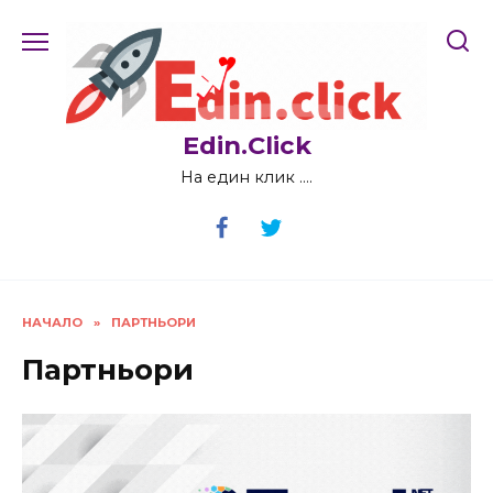
Skip
to
content
Edin.Click
На един клик ….
НАЧАЛО
»
ПАРТНЬОРИ
Партньори