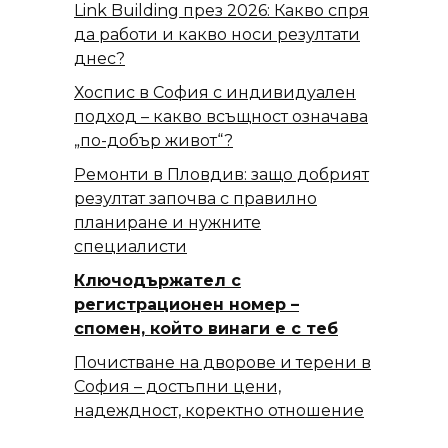
Link Building през 2026: Какво спря
да работи и какво носи резултати
днес?
Хоспис в София с индивидуален
подход – какво всъщност означава
„по-добър живот“?
Ремонти в Пловдив: защо добрият
резултат започва с правилно
планиране и нужните
специалисти
Ключодържател с
регистрационен номер –
спомен, който винаги е с теб
Почистване на дворове и терени в
София – достъпни цени,
надеждност, коректно отношение