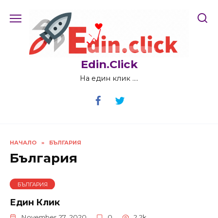
Skip
to
content
Edin.Click
На един клик ….
НАЧАЛО
»
БЪЛГАРИЯ
България
БЪЛГАРИЯ
Един Клик
November 27, 2020
0
2.2k.