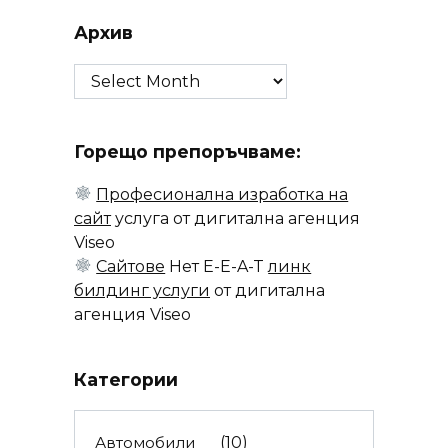
Архив
Архив
Горещо препоръчваме:
Професионална изработка на
сайт
услуга от дигитална агенция
Viseo
Сайтове
Нет E-E-A-T
линк
билдинг услуги
от дигитална
агенция Viseo
Категории
Автомобили
(10)