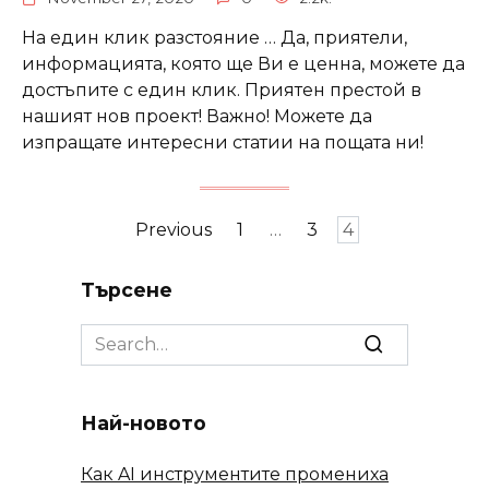
На един клик разстояние … Да, приятели,
информацията, която ще Ви е ценна, можете да
достъпите с един клик. Приятен престой в
нашият нов проект! Важно! Можете да
изпращате интересни статии на пощата ни!
Posts
Previous
1
…
3
4
navigation
Търсене
Search
for:
Най-новото
Как AI инструментите промениха