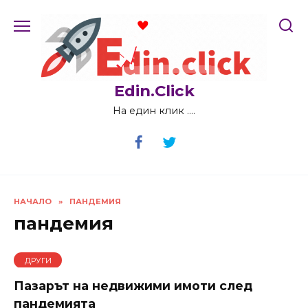
Skip
to
content
Edin.Click
На един клик ….
НАЧАЛО
»
ПАНДЕМИЯ
пандемия
ДРУГИ
Пазарът на недвижими имоти след
пандемията