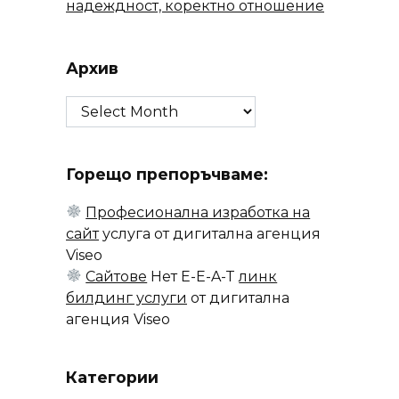
надеждност, коректно отношение
Архив
Архив
Горещо препоръчваме:
Професионална изработка на
сайт
услуга от дигитална агенция
Viseo
Сайтове
Нет E-E-A-T
линк
билдинг услуги
от дигитална
агенция Viseo
Категории