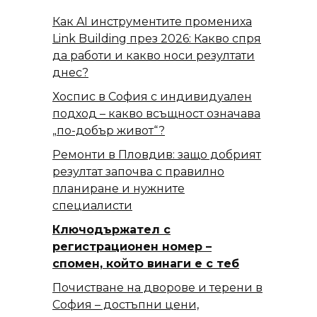
Как AI инструментите промениха
Link Building през 2026: Какво спря
да работи и какво носи резултати
днес?
Хоспис в София с индивидуален
подход – какво всъщност означава
„по-добър живот“?
Ремонти в Пловдив: защо добрият
резултат започва с правилно
планиране и нужните
специалисти
Ключодържател с
регистрационен номер –
спомен, който винаги е с теб
Почистване на дворове и терени в
София – достъпни цени,