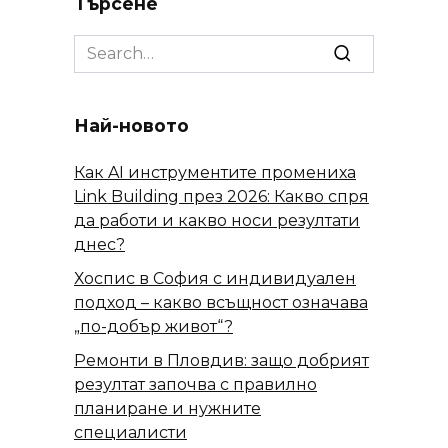
Търсене
Search
for:
Най-новото
Как AI инструментите промениха
Link Building през 2026: Какво спря
да работи и какво носи резултати
днес?
Хоспис в София с индивидуален
подход – какво всъщност означава
„по-добър живот“?
Ремонти в Пловдив: защо добрият
резултат започва с правилно
планиране и нужните
специалисти