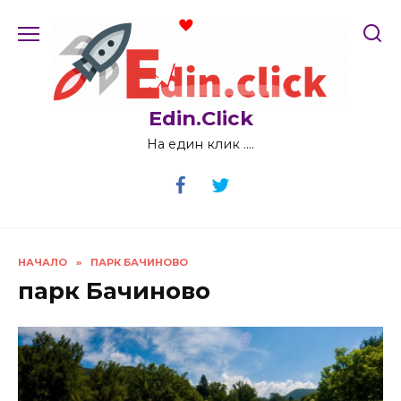
Skip
to
content
Edin.Click
На един клик ….
НАЧАЛО
»
ПАРК БАЧИНОВО
парк Бачиново