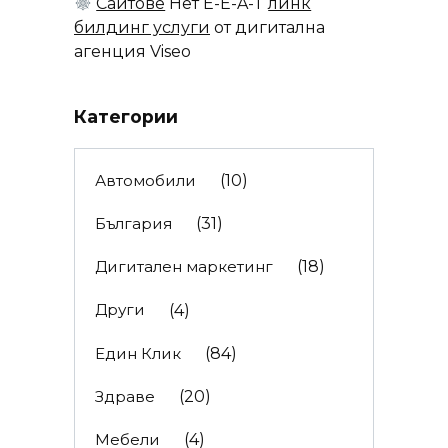
Сайтове
Нет E-E-A-T
линк
билдинг услуги
от дигитална
агенция Viseo
Категории
Автомобили
(10)
България
(31)
Дигитален маркетинг
(18)
Други
(4)
Един Клик
(84)
Здраве
(20)
Мебели
(4)