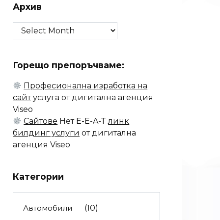
Архив
Архив
Горещо препоръчваме:
Професионална изработка на
сайт
услуга от дигитална агенция
Viseo
Сайтове
Нет E-E-A-T
линк
билдинг услуги
от дигитална
агенция Viseo
Категории
Автомобили
(10)