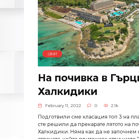
СВЯТ
На почивка в Гърц
Халкидики
February 11, 2022
0
2.1k.
Подготвили сме класация топ 3 на пл
сте решили да прекарате лятото на по
Халкидики. Няма как да не започнем 