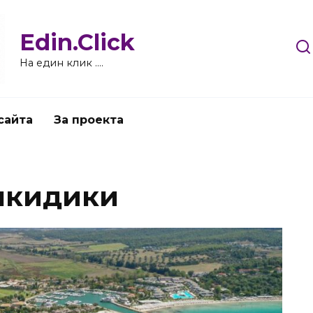
Edin.Click
На един клик ….
сайта
За проекта
лкидики