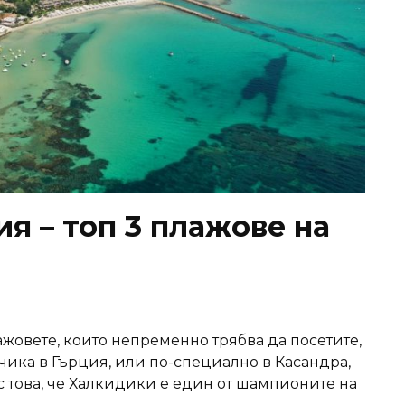
ия – топ 3 плажове на
ажовете, които непременно трябва да посетите,
чика в Гърция, или по-специално в Касандра,
с това, че Халкидики е един от шампионите на