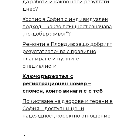
да работи и какво носи резултати
днес?
Хоспис в София с индивидуален
подход – какво всъщност означава
„по-добър живот“?
Ремонти в Пловдив: защо добрият
резултат започва с правилно
планиране и нужните
специалисти
Ключодържател с
регистрационен номер –
спомен, който винаги е с теб
Почистване на дворове и терени в
София – достъпни цени,
надеждност, коректно отношение