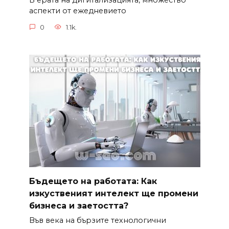
В ерата на дигитализацията, множество
аспекти от ежедневието
0
1.1k.
Бъдещето на работата: Как
изкуственият интелект ще промени
бизнеса и заетостта?
Във века на бързите технологични