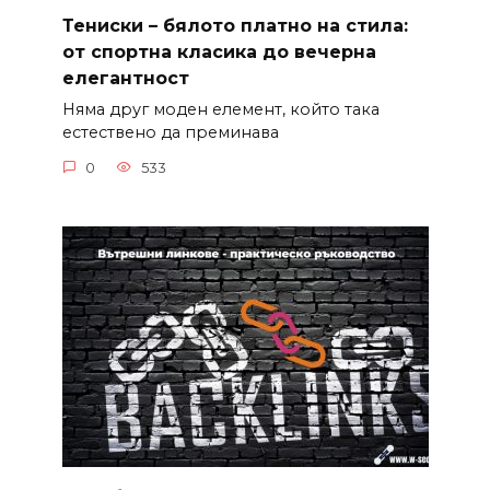
Тениски – бялото платно на стила:
от спортна класика до вечерна
елегантност
Няма друг моден елемент, който така
естествено да преминава
0
533