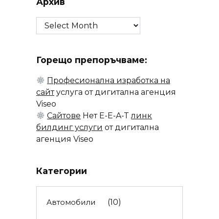
Архив
Архив
Горещо препоръчваме:
Професионална изработка на
сайт
услуга от дигитална агенция
Viseo
Сайтове
Нет E-E-A-T
линк
билдинг услуги
от дигитална
агенция Viseo
Категории
Автомобили
(10)