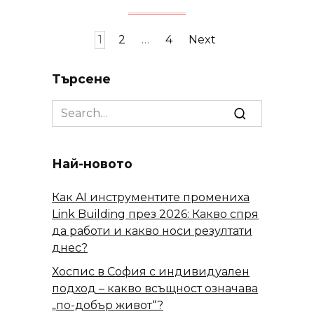
Posts
1
2
…
4
Next
navigation
Търсене
Search
for:
Най-новото
Как AI инструментите промениха
Link Building през 2026: Какво спря
да работи и какво носи резултати
днес?
Хоспис в София с индивидуален
подход – какво всъщност означава
„по-добър живот“?