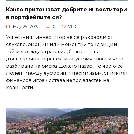
Какво притежават добрите инвеститори
в портфейлите си?
May 29, 2025
0
760
Успешният инвеститор не се ръководи от
слухове, емоции или моментни тенденции.
Той изгражда стратегия, базирана на
дългосрочна перспектива, устойчивост и ясно
разбиране на риска. Докато пазарите често се
люлеят между еуфория и песимизъм, опитният
финансов играч остава неподвластен на
крайности.