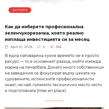
БЪЛГАРИЯ
Как да изберете професионална
зеленчукорезачка, която реално
изплаща инвестицията си за месец
April 10, 2026
0
362
В една натоварена кухня времето не е просто
ресурс — то е основният разход, който изяжда
маржа на печалбата. Докато много собственици
на заведения се фокусират върху цената на
суровините, истинските професионалисти
знаят, че най-голямото теснолично място често
е подготовката (mise en place).