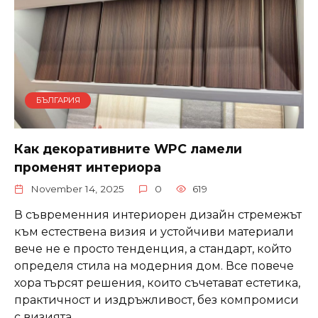
БЪЛГАРИЯ
Как декоративните WPC ламели
променят интериора
November 14, 2025
0
619
В съвременния интериорен дизайн стремежът
към естествена визия и устойчиви материали
вече не е просто тенденция, а стандарт, който
определя стила на модерния дом. Все повече
хора търсят решения, които съчетават естетика,
практичност и издръжливост, без компромиси
с визията.