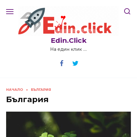
Skip
to
content
Edin.Click
На един клик ….
НАЧАЛО
»
БЪЛГАРИЯ
България