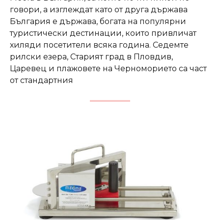
говори, а изглеждат като от друга държава
България е държава, богата на популярни
туристически дестинации, които привличат
хиляди посетители всяка година. Седемте
рилски езера, Старият град в Пловдив,
Царевец и плажовете на Черноморието са част
от стандартния