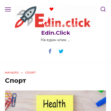
Skip
to
content
Edin.Click
На един клик ….
НАЧАЛО
»
СПОРТ
Спорт