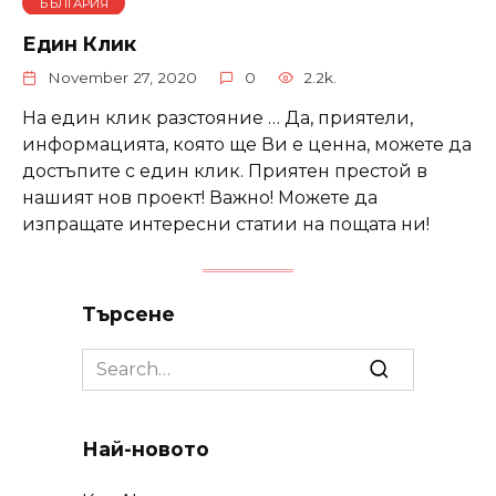
БЪЛГАРИЯ
Един Клик
November 27, 2020
0
2.2k.
На един клик разстояние … Да, приятели,
информацията, която ще Ви е ценна, можете да
достъпите с един клик. Приятен престой в
нашият нов проект! Важно! Можете да
изпращате интересни статии на пощата ни!
Търсене
Search
for:
Най-новото