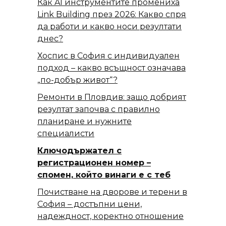
Как AI инструментите промениха
Link Building през 2026: Какво спря
да работи и какво носи резултати
днес?
Хоспис в София с индивидуален
подход – какво всъщност означава
„по-добър живот“?
Ремонти в Пловдив: защо добрият
резултат започва с правилно
планиране и нужните
специалисти
Ключодържател с
регистрационен номер –
спомен, който винаги е с теб
Почистване на дворове и терени в
София – достъпни цени,
надеждност, коректно отношение