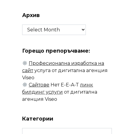
Архив
Архив
Горещо препоръчваме:
Професионална изработка на
сайт
услуга от дигитална агенция
Viseo
Сайтове
Нет E-E-A-T
линк
билдинг услуги
от дигитална
агенция Viseo
Категории