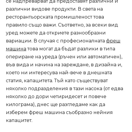
се надпреварват да предоставят различни и
различни видове продукти. В света на
ресторантьорската промишленост това
правило също важи. Съответно, за всеки вид
уред можете да откриете разнообразни
вариации. В случая с професионалната
фреш
машина
това могат да бъдат разлики в типа
опериране на уреда (ръчен или автоматичен),
във вида и начина на зареждане, в дизайна и,
което ни интересува най-вече в днешната
статия, капацитета. Тъй като съществуват
няколко подразделения в тази насока (от едва
няколко до дори четиридесет и повече
килограма), днес ще разгледаме как да
изберем фреш машина съобразно нейния
капацитет.