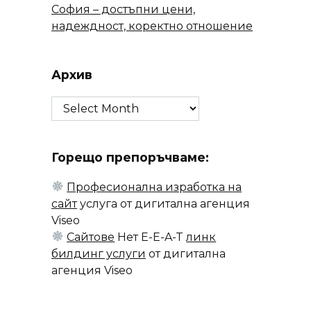
София – достъпни цени,
надеждност, коректно отношение
Архив
Архив
Горещо препоръчваме:
Професионална изработка на
сайт
услуга от дигитална агенция
Viseo
Сайтове
Нет E-E-A-T
линк
билдинг услуги
от дигитална
агенция Viseo