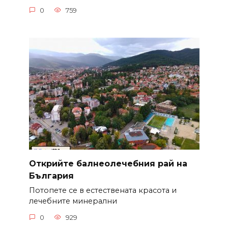
0
759
Открийте балнеолечебния рай на
България
Потопете се в естествената красота и
лечебните минерални
0
929