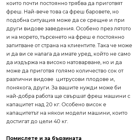
които почти постоянно трябва да приготвят
фреш. Най-вече това са фреш баровете, но
подобна ситуация може да се срещне и при
други видове заведения. Особено през лятото
и на морето, търсенето на фреш е постоянно
запитване от страна на клиентите. Така че може
и да ви се налага да имате уред, който не само
да издържа на високо натоварване, но и да
може да приготвя голямо количество сок от
различни видове цитрусови плодове и,
понякога, други. За вашите нужди може би
най-добра работа ще свършат фреш машини с
капацитет над 20 кг. Особено висок е
капацитетът на някои модели машини, които
достигат до цели 40 кг.
Помислете и за бързината