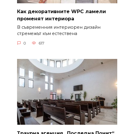
Как декоративните WPC ламели
променят интериора
В съвременния интериорен дизайн
стремежът към естествена
0
617
Траурна агенция „Последна Почит“