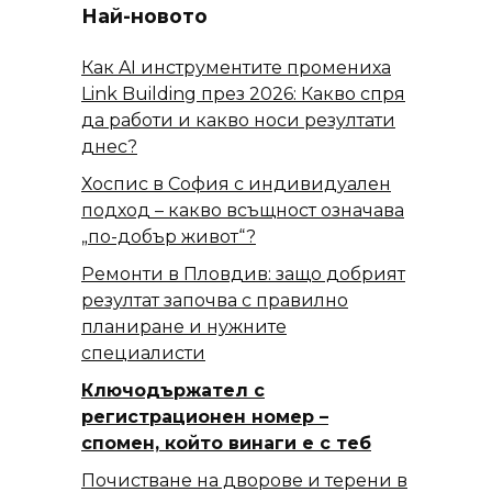
Най-новото
Как AI инструментите промениха
Link Building през 2026: Какво спря
да работи и какво носи резултати
днес?
Хоспис в София с индивидуален
подход – какво всъщност означава
„по-добър живот“?
Ремонти в Пловдив: защо добрият
резултат започва с правилно
планиране и нужните
специалисти
Ключодържател с
регистрационен номер –
спомен, който винаги е с теб
Почистване на дворове и терени в