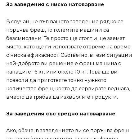
За заведения с ниско натоварване
В случай, че във вашето заведение рядко се
поръчва фреш, то големите машини са
безсмислени. Те просто ще стоят и ще заемат
място, като ще ги използвате отвреме на време
с ниска ефикасност. Съответно, в тези ситуации
най-доброто ви решение е фреш машина с
капацитет 6 кг. или около 10 кг. Това ще ви
позволи да приготвяте точно нужното
количество фреш, което да сервирате веднага,
вместо да трябва да изхвърляте продукти.
За заведения със средно натоварване
Ако, обаче, в заведението ви се поръчва фреш
по-често (това, например, става в кафенета,