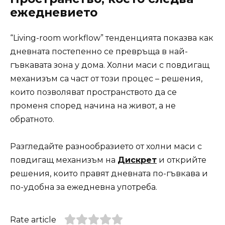
ежедневието
“Living-room workflow” тенденцията показва как
дневната постепенно се превръща в най-
гъвкавата зона у дома. Холни маси с повдигащ
механизъм са част от този процес – решения,
които позволяват пространството да се
променя според начина на живот, а не
обратното.
Разгледайте разнообразието от холни маси с
повдигащ механизъм на
Дискрет
и открийте
решения, които правят дневната по-гъвкава и
по-удобна за ежедневна употреба.
Rate article