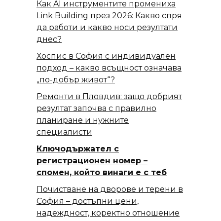
Как AI инструментите промениха
Link Building през 2026: Какво спря
да работи и какво носи резултати
днес?
Хоспис в София с индивидуален
подход – какво всъщност означава
„по-добър живот“?
Ремонти в Пловдив: защо добрият
резултат започва с правилно
планиране и нужните
специалисти
Ключодържател с
регистрационен номер –
спомен, който винаги е с теб
Почистване на дворове и терени в
София – достъпни цени,
надеждност, коректно отношение