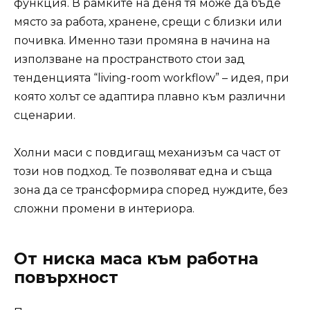
функция. В рамките на деня тя може да бъде
място за работа, хранене, срещи с близки или
почивка. Именно тази промяна в начина на
използване на пространството стои зад
тенденцията “living-room workflow” – идея, при
която холът се адаптира плавно към различни
сценарии.
Холни маси с повдигащ механизъм са част от
този нов подход. Те позволяват една и съща
зона да се трансформира според нуждите, без
сложни промени в интериора.
От ниска маса към работна
повърхност