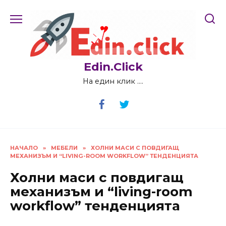
Skip
to
content
Edin.Click
На един клик ….
НАЧАЛО
»
МЕБЕЛИ
»
ХОЛНИ МАСИ С ПОВДИГАЩ
МЕХАНИЗЪМ И “LIVING-ROOM WORKFLOW” ТЕНДЕНЦИЯТА
Холни маси с повдигащ
механизъм и “living-room
workflow” тенденцията