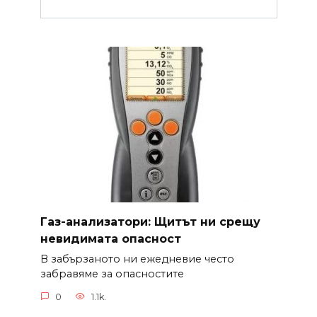
Газ-анализатори: Щитът ни срещу
невидимата опасност
В забързаното ни ежедневие често
забравяме за опасностите
0
1.1k.