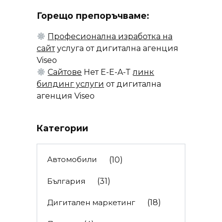
Горещо препоръчваме:
Професионална изработка на
сайт
услуга от дигитална агенция
Viseo
Сайтове
Нет E-E-A-T
линк
билдинг услуги
от дигитална
агенция Viseo
Категории
Автомобили
(10)
България
(31)
Дигитален маркетинг
(18)