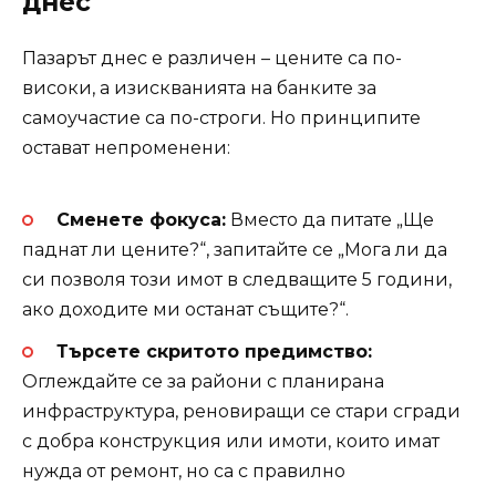
днес
Пазарът днес е различен – цените са по-
високи, а изискванията на банките за
самоучастие са по-строги. Но принципите
остават непроменени:
Сменете фокуса:
Вместо да питате „Ще
паднат ли цените?“, запитайте се „Мога ли да
си позволя този имот в следващите 5 години,
ако доходите ми останат същите?“.
Търсете скритото предимство:
Оглеждайте се за райони с планирана
инфраструктура, реновиращи се стари сгради
с добра конструкция или имоти, които имат
нужда от ремонт, но са с правилно