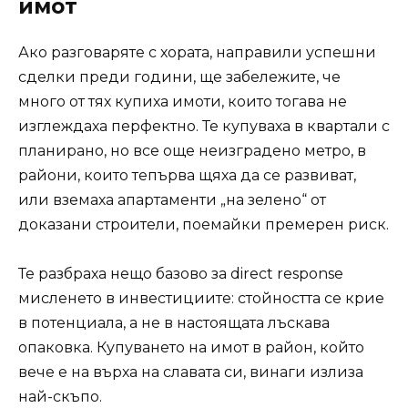
имот
Ако разговаряте с хората, направили успешни
сделки преди години, ще забележите, че
много от тях купиха имоти, които тогава не
изглеждаха перфектно. Те купуваха в квартали с
планирано, но все още неизградено метро, в
райони, които тепърва щяха да се развиват,
или вземаха апартаменти „на зелено“ от
доказани строители, поемайки премерен риск.
Те разбраха нещо базово за direct response
мисленето в инвестициите: стойността се крие
в потенциала, а не в настоящата лъскава
опаковка. Купуването на имот в район, който
вече е на върха на славата си, винаги излиза
най-скъпо.