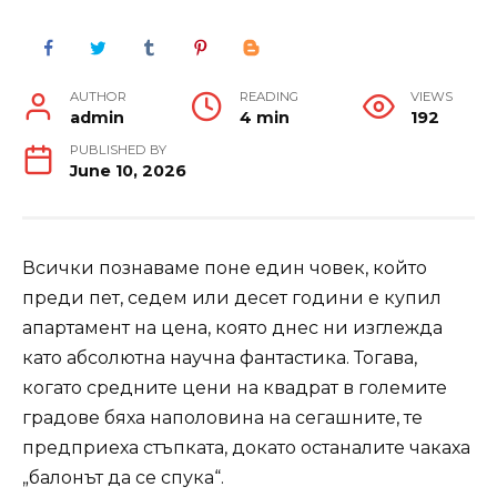
AUTHOR
READING
VIEWS
admin
4 min
192
PUBLISHED BY
June 10, 2026
Всички познаваме поне един човек, който
преди пет, седем или десет години е купил
апартамент на цена, която днес ни изглежда
като абсолютна научна фантастика. Тогава,
когато средните цени на квадрат в големите
градове бяха наполовина на сегашните, те
предприеха стъпката, докато останалите чакаха
„балонът да се спука“.