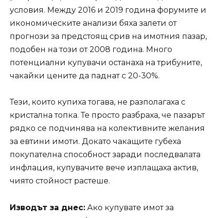
условия. Между 2016 и 2019 година форумите и
икономическите анализи бяха залети от
прогнози за предстоящ срив на имотния пазар,
подобен на този от 2008 година. Много
потенциални купувачи останаха на трибуните,
чакайки цените да паднат с 20-30%.
Тези, които купиха тогава, не разполагаха с
кристална топка. Те просто разбраха, че пазарът
рядко се подчинява на колективните желания
за евтини имоти. Докато чакащите губеха
покупателна способност заради последвалата
инфлация, купувачите вече изплащаха актив,
чиято стойност растеше.
Изводът за днес:
Ако купувате имот за