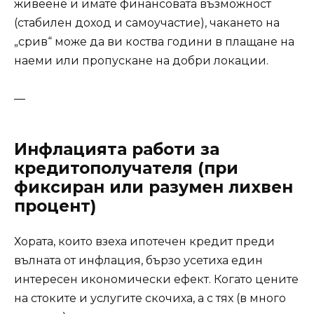
живеене и имате финансовата възможност
(стабилен доход и самоучастие), чакането на
„срив“ може да ви коства години в плащане на
наеми или пропускане на добри локации.
—
Инфлацията работи за
кредитополучателя (при
фиксиран или разумен лихвен
процент)
Хората, които взеха ипотечен кредит преди
вълната от инфлация, бързо усетиха един
интересен икономически ефект. Когато цените
на стоките и услугите скочиха, а с тях (в много