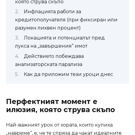
която струва скъпо
Инфлацията работи за
кредитополучателя (при фиксиран или
разумен лихвен процент)
Локацията и потенциалът пред
лукса на „завършения“ имот
Действието побеждава
анализаторската парализа
Как да приложим тези уроци днес
Перфектният момент е
илюзия, която струва скъпо
Най-важният урок от хората, които купиха
„навреме“, е, че те спряха да чакат идеалните