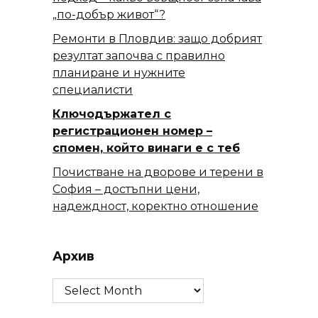
„по-добър живот“?
Ремонти в Пловдив: защо добрият
резултат започва с правилно
планиране и нужните
специалисти
Ключодържател с
регистрационен номер –
спомен, който винаги е с теб
Почистване на дворове и терени в
София – достъпни цени,
надеждност, коректно отношение
Архив
Архив