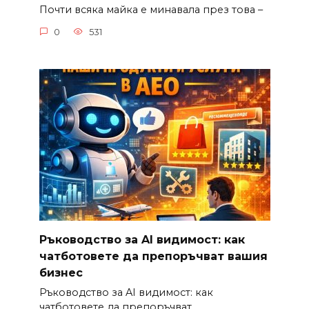
Почти всяка майка е минавала през това –
0
531
Ръководство за AI видимост: как
чатботовете да препоръчват вашия
бизнес
Ръководство за AI видимост: как
чатботовете да препоръчват