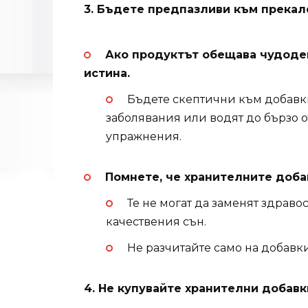
3. Бъдете предпазливи към прека
Ако продуктът обещава чудодейн
истина.
Бъдете скептични към добавки
заболявания или водят до бързо о
упражнения.
Помнете, че хранителните добав
Те не могат да заменят здрав
качествения сън.
Не разчитайте само на добавки
4. Не купувайте хранителни добавк