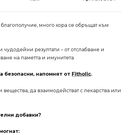
 благополучие, много хора се обръщат към
и чудодейни резултати – от отслабване и
ане на паметта и имунитета.
са безопасни
, напомнят от
Fitholic
.
и вещества, да взаимодействат с лекарства или
телни добавки?
могнат: