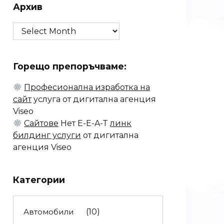
Архив
Архив
Горещо препоръчваме:
Професионална изработка на
сайт
услуга от дигитална агенция
Viseo
Сайтове
Нет E-E-A-T
линк
билдинг услуги
от дигитална
агенция Viseo
Категории
Автомобили
(10)