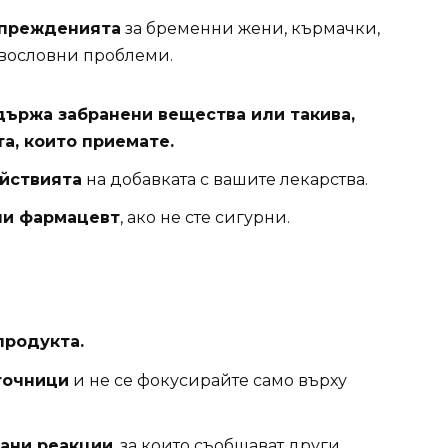
прежденията
за бременни жени, кърмачки,
авословни проблеми.
ъдържа забранени вещества или такива,
а, които приемате.
йствията
на добавката с вашите лекарства.
ли фармацевт
, ако не сте сигурни.
продукта.
точници
и не се фокусирайте само върху
ани реакции
, за които съобщават други