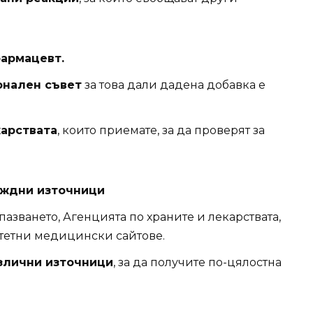
фармацевт.
нален съвет
за това дали дадена добавка е
карствата
, които приемате, за да проверят за
еждни източници
азването, Агенцията по храните и лекарствата,
тетни медицински сайтове.
злични източници
, за да получите по-цялостна