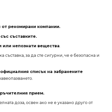
 от реномирани компании.
със съставките.
и или непознати вещества
.
ка съставка, за да сте сигурни, че е безопасна и
с
официалния списък на забранените
авеопазването.
оръчителния прием.
ата доза, освен ако не е указано друго от