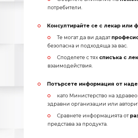
потребители.
Консултирайте се с лекар или 
Те могат да ви дадат
професио
безопасна и подходяща за вас.
Споделете с тях
списъка с ле
взаимодействия.
Потърсете информация от над
като Министерство на здравеоп
здравни организации или автори
Сравнете информацията от
ра
представа за продукта.