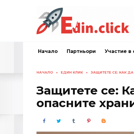
Skip
to
content
Начало
Партньори
Участие в 
НАЧАЛО
»
ЕДИН КЛИК
»
ЗАЩИТЕТЕ СЕ: КАК Д
Защитете се: К
опасните хран