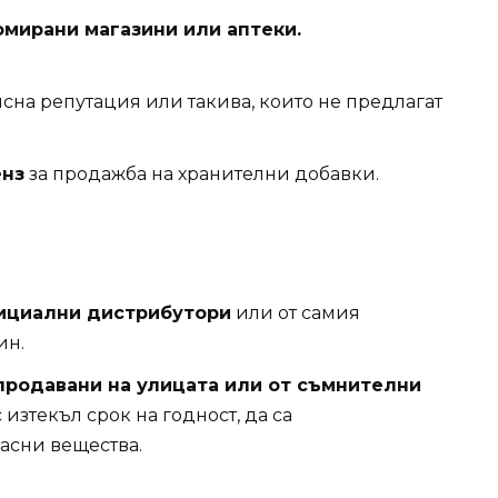
омирани магазини или аптеки.
сна репутация или такива, които не предлагат
нз
за продажба на хранителни добавки.
фициални дистрибутори
или от самия
ин.
 продавани на улицата или от съмнителни
 изтекъл срок на годност, да са
сни вещества.