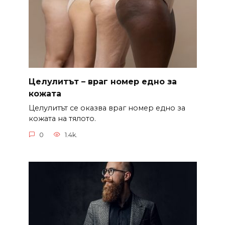
Целулитът – враг номер едно за
кожата
Целулитът се оказва враг номер едно за
кожата на тялото.
0
1.4k.