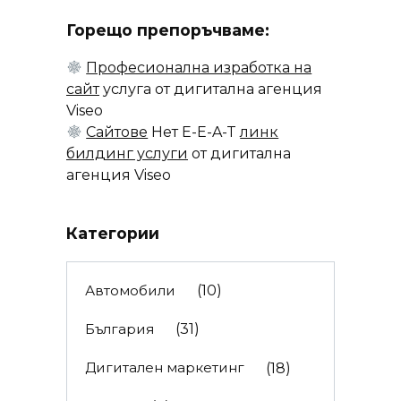
Горещо препоръчваме:
Професионална изработка на
сайт
услуга от дигитална агенция
Viseo
Сайтове
Нет E-E-A-T
линк
билдинг услуги
от дигитална
агенция Viseo
Категории
Автомобили
(10)
България
(31)
Дигитален маркетинг
(18)