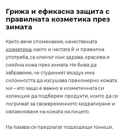
Грижа и ефикасна защита с
правилната козметика през
зимата
Както вече споменахме, качествената
козметика
, както и честата й и правилна
употреба, са ключът към здрава, красива и
сияйна кожа през зимата. Не бива да
забравяме, че студеният въздух има
склонността да изсушава прекомерно кожата
ни – ето защо е важно в козметичната си
колекция да подберем продукти, които да се
погрижат за своевременното хидратиране и
овлажняване на кожата на лицето.
На пазара се предлагат подходящи тоници,