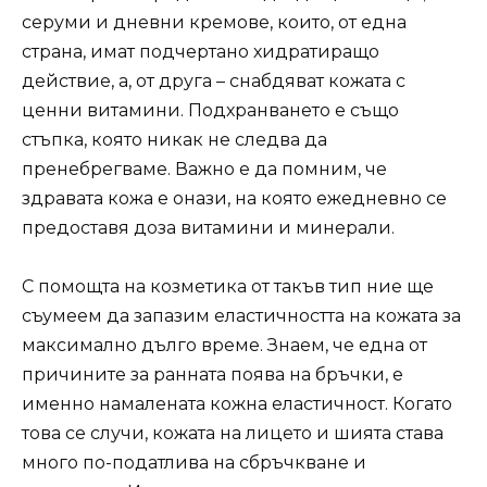
серуми и дневни кремове, които, от една
страна, имат подчертано хидратиращо
действие, а, от друга – снабдяват кожата с
ценни витамини. Подхранването е също
стъпка, която никак не следва да
пренебрегваме. Важно е да помним, че
здравата кожа е онази, на която ежедневно се
предоставя доза витамини и минерали.
С помощта на козметика от такъв тип ние ще
съумеем да запазим еластичността на кожата за
максимално дълго време. Знаем, че една от
причините за ранната поява на бръчки, е
именно намалената кожна еластичност. Когато
това се случи, кожата на лицето и шията става
много по-податлива на сбръчкване и