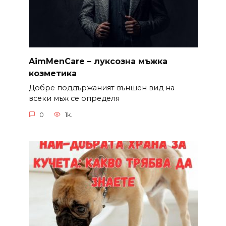
AimMenCare – луксозна мъжка
козметика
Добре поддържаният външен вид на
всеки мъж се определя
0
1k.