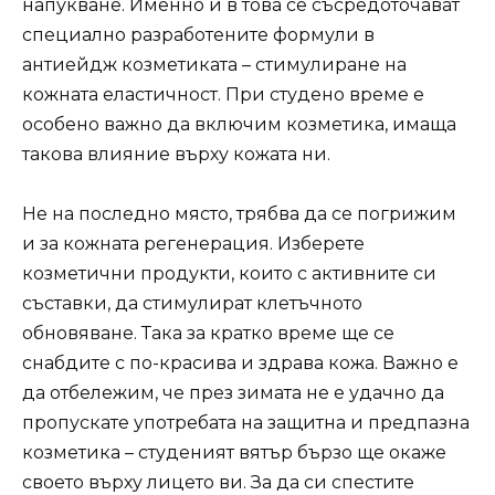
напукване. Именно и в това се съсредоточават
специално разработените формули в
антиейдж козметиката – стимулиране на
кожната еластичност. При студено време е
особено важно да включим козметика, имаща
такова влияние върху кожата ни.
Не на последно място, трябва да се погрижим
и за кожната регенерация. Изберете
козметични продукти, които с активните си
съставки, да стимулират клетъчното
обновяване. Така за кратко време ще се
снабдите с по-красива и здрава кожа. Важно е
да отбележим, че през зимата не е удачно да
пропускате употребата на защитна и предпазна
козметика – студеният вятър бързо ще окаже
своето върху лицето ви. За да си спестите