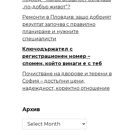
„по-добър живот“?
Ремонти в Пловдив: защо добрият
резултат започва с правилно
планиране и нужните
специалисти
Ключодържател с
регистрационен номер –
спомен, който винаги е с теб
Почистване на дворове и терени в
София – достъпни цени,
надеждност, коректно отношение
Архив
Архив