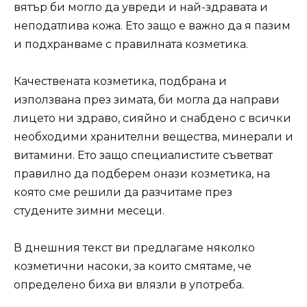
вятър би могло да увреди и най-здравата и
неподатлива кожа. Ето защо е важно да я пазим
и подхранваме с правилната козметика.
Качествената козметика, подбрана и
използвана през зимата, би могла да направи
лицето ни здраво, сияйно и снабдено с всички
необходими хранителни вещества, минерали и
витамини. Ето защо специалистите съветват
правилно да подберем онази козметика, на
която сме решили да разчитаме през
студените зимни месеци.
В днешния текст ви предлагаме няколко
козметични насоки, за които смятаме, че
определено биха ви влязли в употреба.