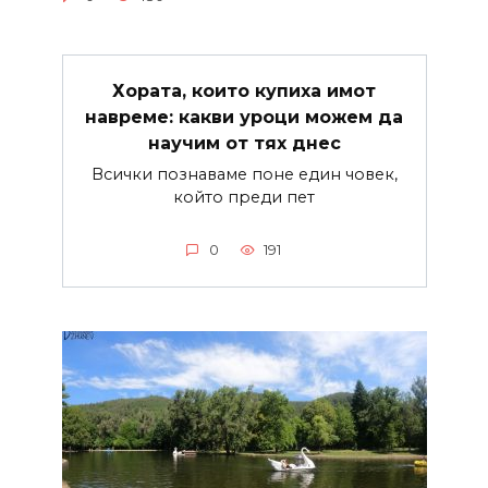
Хората, които купиха имот
навреме: какви уроци можем да
научим от тях днес
Всички познаваме поне един човек,
който преди пет
0
191