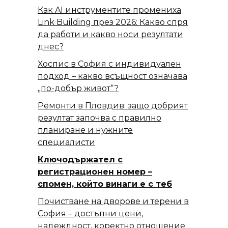
Как AI инструментите промениха
Link Building през 2026: Какво спря
да работи и какво носи резултати
днес?
Хоспис в София с индивидуален
подход – какво всъщност означава
„по-добър живот“?
Ремонти в Пловдив: защо добрият
резултат започва с правилно
планиране и нужните
специалисти
Ключодържател с
регистрационен номер –
спомен, който винаги е с теб
Почистване на дворове и терени в
София – достъпни цени,
надеждност, коректно отношение