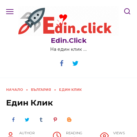
Skip
to
content
Edin.Click
На един клик ….
НАЧАЛО
»
БЪЛГАРИЯ
»
ЕДИН КЛИК
Един Клик
AUTHOR
READING
VIEWS