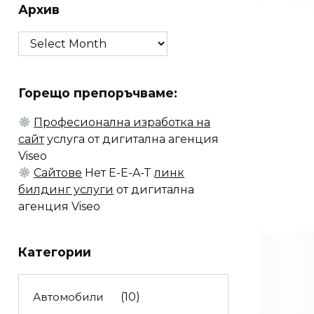
Архив
Архив
Горещо препоръчваме:
Професионална изработка на
сайт
услуга от дигитална агенция
Viseo
Сайтове
Нет E-E-A-T
линк
билдинг услуги
от дигитална
агенция Viseo
Категории
Автомобили
(10)