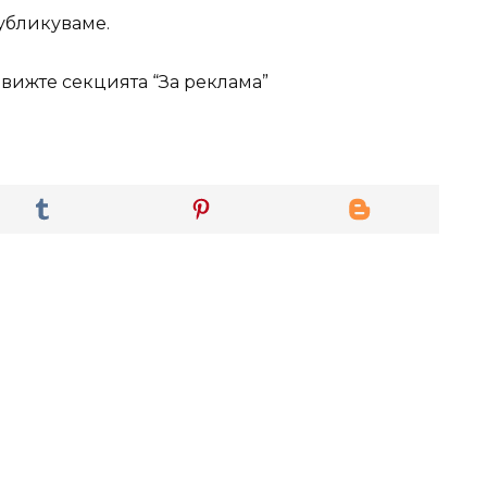
публикуваме.
, вижте секцията “За реклама”