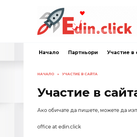
Skip
to
content
Начало
Партньори
Участие в 
НАЧАЛО
»
УЧАСТИЕ В САЙТА
Участие в сайт
Ако обичате да пишете, можете да изп
office at edin.click