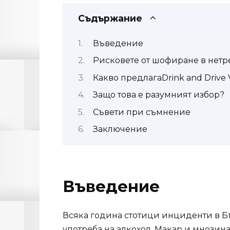
Съдържание
Въведение
Рисковете от шофиране в нетр
Какво предлагаDrink and Drive 
Защо това е разумният избор?
Съвети при съмнение
Заключение
Въведение
Всяка година стотици инциденти в Б
употреба на алкохол. Макар и мнозина