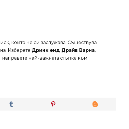
иск, който не си заслужава. Съществува
пна. Изберете
Дринк енд Драйв Варна
,
 направете най-важната стъпка към