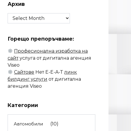
Архив
Архив
Горещо препоръчваме:
Професионална изработка на
сайт
услуга от дигитална агенция
Viseo
Сайтове
Нет E-E-A-T
линк
билдинг услуги
от дигитална
агенция Viseo
Категории
Автомобили
(10)