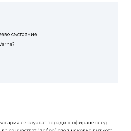
езво състояние
Varna?
ългария се случват поради шофиране след
 да се чувстват “добре” след няколко питиета,