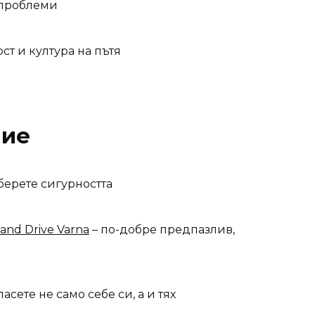
 проблеми
ст и култура на пътя
ние
берете сигурността
 and Drive Varna
– по-добре предпазлив,
асете не само себе си, а и тях