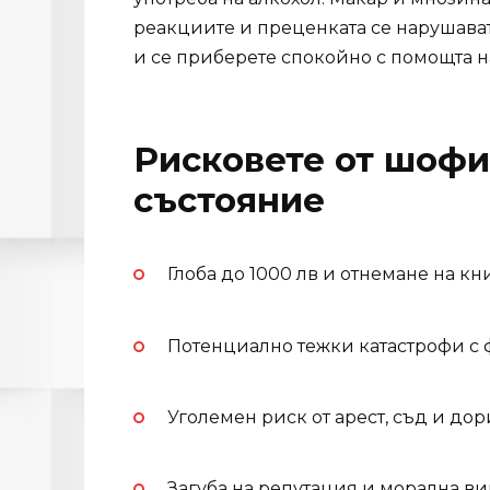
реакциите и преценката се нарушават
и се приберете спокойно с помощта 
Рисковете от шофи
състояние
Глоба до 1000 лв и отнемане на к
Потенциално тежки катастрофи с
Уголемен риск от арест, съд и дор
Загуба на репутация и морална ви