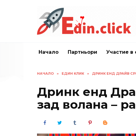
Skip
to
content
Начало
Партньори
Участие в 
НАЧАЛО
»
ЕДИН КЛИК
»
ДРИНК ЕНД ДРАЙВ СР
Дринк енд Дра
зад волана – р