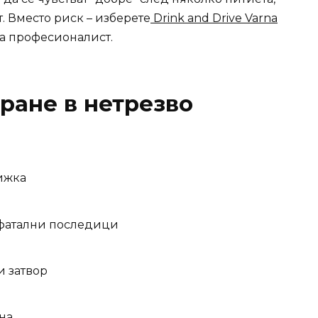
. Вместо риск – изберете
Drink and Drive Varna
на професионалист.
ране в нетрезво
нижка
 фатални последици
и затвор
на