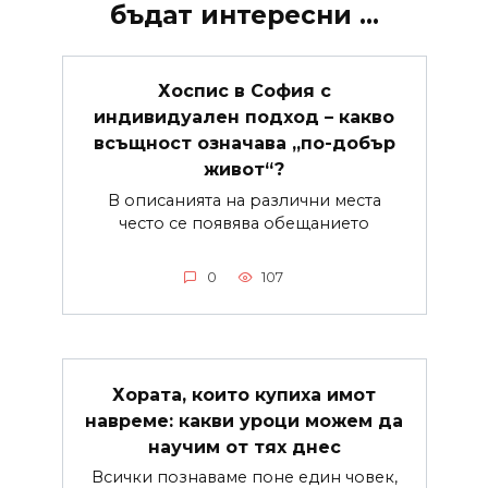
бъдат интересни ...
Хоспис в София с
индивидуален подход – какво
всъщност означава „по-добър
живот“?
В описанията на различни места
често се появява обещанието
0
107
Хората, които купиха имот
навреме: какви уроци можем да
научим от тях днес
Всички познаваме поне един човек,