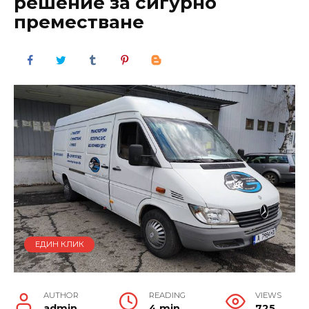
решение за сигурно
преместване
ЕДИН КЛИК
AUTHOR
READING
VIEWS
admin
4 min
725