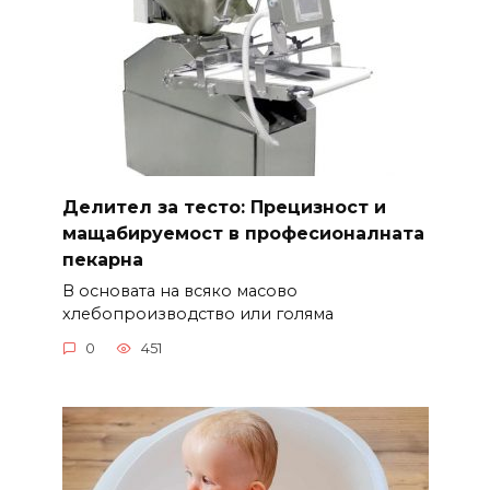
Делител за тесто: Прецизност и
мащабируемост в професионалната
пекарна
В основата на всяко масово
хлебопроизводство или голяма
0
451