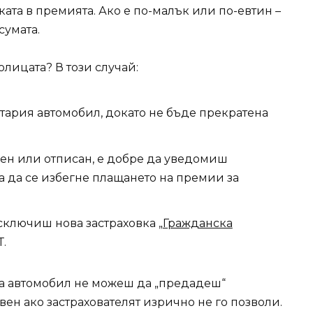
ата в премията. Ако е по-малък или по-евтин –
сумата.
олицата? В този случай:
стария автомобил, докато не бъде прекратена
ден или отписан, е добре да уведомиш
а да се избегне плащането на премии за
сключиш нова застраховка „
Гражданска
Т.
на автомобил не можеш да „предадеш“
вен ако застрахователят изрично не го позволи.