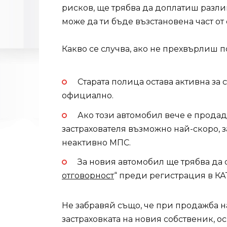
рисков, ще трябва да доплатиш разлик
може да ти бъде възстановена част от 
Какво се случва, ако не прехвърлиш п
Старата полица остава активна за 
официално.
Ако този автомобил вече е прода
застрахователя възможно най-скоро, з
неактивно МПС.
За новия автомобил ще трябва да 
отговорност
“ преди регистрация в КА
Не забравяй също, че при продажба 
застраховката на новия собственик, ос