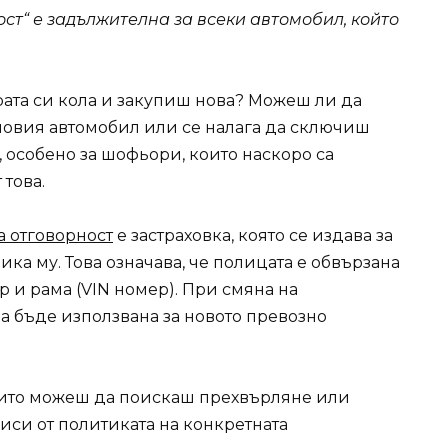
ст“ е задължителна за всеки автомобил, който
рата си кола и закупиш нова? Можеш ли да
новия автомобил или се налага да сключиш
, особено за шофьори, които наскоро са
това.
а отговорност
е застраховка, която се издава за
ика му. Това означава, че полицата е обвързана
 и рама (VIN номер). При смяна на
да бъде използвана за новото превозно
които можеш да поискаш прехвърляне или
виси от политиката на конкретната