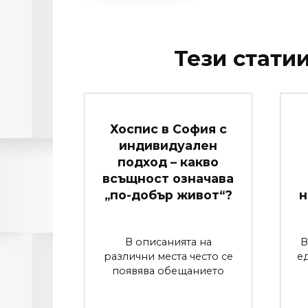
Тези статии
Хоспис в София с
индивидуален
подход – какво
всъщност означава
„по-добър живот“?
н
В описанията на
В
различни места често се
е
появява обещанието