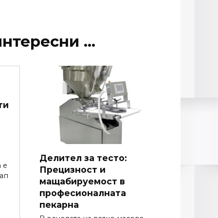
нтересни ...
ти
Делител за тесто:
 е
Прецизност и
ап
мащабируемост в
професионалната
пекарна