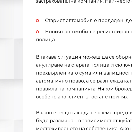
застрахователна компания. Най-често 
Старият автомобил е продаден, д
Новият автомобил е регистриран на
полица.
В такава ситуация можеш да се обърн
анулиране на старата полица и сключв
прехвърлен като сума или валидност 
автоматично право, а се разглежда ка
правила на компанията. Някои брокер
особено ако клиентът остане при тях.
Важно е също така да се вземе предви
бъде различна – в зависимост от куба
местоживеенето на собственика. Ако н