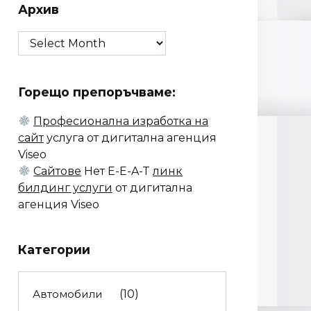
Архив
Архив
Горещо препоръчваме:
Професионална изработка на
сайт
услуга от дигитална агенция
Viseo
Сайтове
Нет E-E-A-T
линк
билдинг услуги
от дигитална
агенция Viseo
Категории
Автомобили
(10)