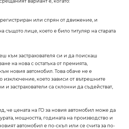
срещаният вариант е, когато:
ерегистриран или спрян от движение, и
 същото лице, което е било титуляр на старата
еш към застрахователя си и да поискаш
ане на нова с остатъка от премията,
към новия автомобил. Това обаче не е
то изключение, което зависи от вътрешните
и и застрахователи са склонни да съдействат,
д, че цената на ГО за новия автомобил може да
турата, мощността, годината на производство и
овият автомобил е по-скъп или се счита за по-