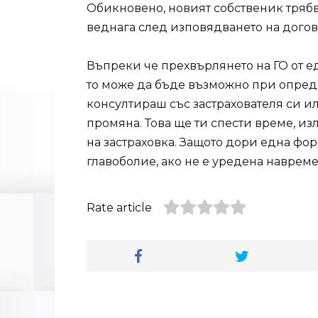
Обикновено, новият собственик трябв
веднага след изповядването на догов
Въпреки че прехвърлянето на ГО от ед
то може да бъде възможно при опред
консултираш със застрахователя си 
промяна. Това ще ти спести време, и
на застраховка. Защото дори една фор
главоболие, ако не е уредена навреме
Rate article