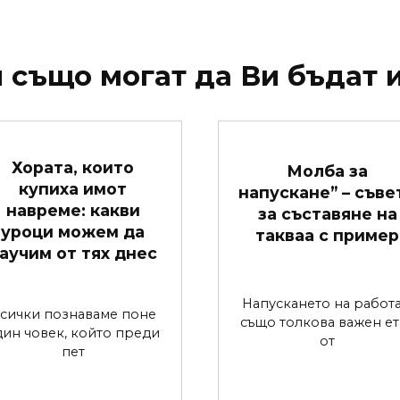
 също могат да Ви бъдат и
Хората, които
Молба за
купиха имот
напускане” – съве
навреме: какви
за съставяне на
уроци можем да
такваа с пример
аучим от тях днес
Напускането на работа
сички познаваме поне
също толкова важен ет
дин човек, който преди
от
пет