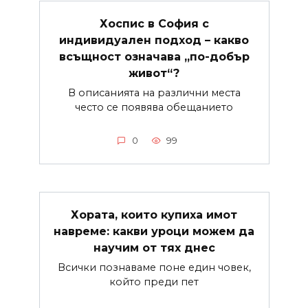
Хоспис в София с
индивидуален подход – какво
всъщност означава „по-добър
живот“?
В описанията на различни места
често се появява обещанието
0
99
Хората, които купиха имот
навреме: какви уроци можем да
научим от тях днес
Всички познаваме поне един човек,
който преди пет