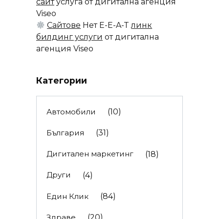
сайт
услуга от дигитална агенция
Viseo
Сайтове
Нет E-E-A-T
линк
билдинг услуги
от дигитална
агенция Viseo
Категории
Автомобили
(10)
България
(31)
Дигитален маркетинг
(18)
Други
(4)
Един Клик
(84)
Здраве
(20)