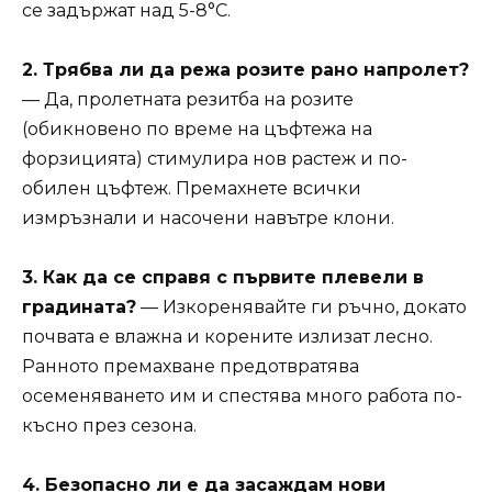
се задържат над 5-8°C.
2. Трябва ли да режа розите рано напролет?
— Да, пролетната резитба на розите
(обикновено по време на цъфтежа на
форзицията) стимулира нов растеж и по-
обилен цъфтеж. Премахнете всички
измръзнали и насочени навътре клони.
3. Как да се справя с първите плевели в
градината?
— Изкоренявайте ги ръчно, докато
почвата е влажна и корените излизат лесно.
Ранното премахване предотвратява
осеменяването им и спестява много работа по-
късно през сезона.
4. Безопасно ли е да засаждам нови