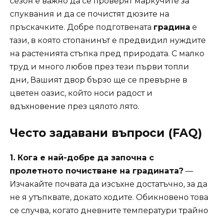
сезон е важно да се проверят маркучите за
спуквания и да се почистят дюзите на
пръскачките. Добре подготвената
градина
е
тази, в която стопанинът е предвидил нуждите
на растенията стъпка пред природата. С малко
труд и много любов през тези първи топли
дни, Вашият двор бързо ще се превърне в
цветен оазис, който носи радост и
вдъхновение през цялото лято.
Често задавани въпроси (FAQ)
1. Кога е най-добре да започна с
пролетното почистване на градината?
—
Изчакайте почвата да изсъхне достатъчно, за да
не я утъпквате, докато ходите. Обикновено това
се случва, когато дневните температури трайно