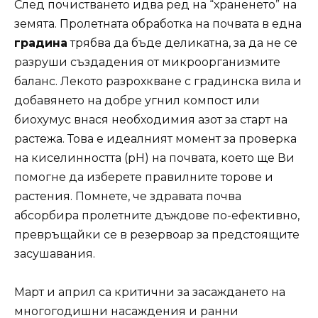
След почистването идва ред на “храненето” на
земята. Пролетната обработка на почвата в една
градина
трябва да бъде деликатна, за да не се
разруши създадения от микроорганизмите
баланс. Лекото разрохкване с градинска вила и
добавянето на добре угнил компост или
биохумус внася необходимия азот за старт на
растежа. Това е идеалният момент за проверка
на киселинността (pH) на почвата, което ще Ви
помогне да изберете правилните торове и
растения. Помнете, че здравата почва
абсорбира пролетните дъждове по-ефективно,
превръщайки се в резервоар за предстоящите
засушавания.
Март и април са критични за засаждането на
многогодишни насаждения и ранни