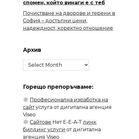
спомен, който винаги е с теб
Почистване на дворове и терени в
София – достъпни цени,
надеждност, коректно отношение
Архив
Архив
Горещо препоръчваме:
Професионална изработка на
сайт
услуга от дигитална агенция
Viseo
Сайтове
Нет E-E-A-T
линк
билдинг услуги
от дигитална
агенция Viseo