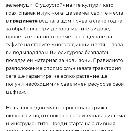
зеленчуци. Студоустойчивите култури като
грах, спанак и лук могат да заемат своите места
в
градината
веднага щом почвата стане годна
за обработка. При декоративните видове,
пролетта е златното време за разделяне на
туфите на старите многогодишни цветя — това
ги подмладява и Ви осигурява безплатен
посадъчен материал за нови зони. Правилното
разположение спрямо слънчевата траектория
сега ще гарантира, че всяко растение ще
получи необходимия светлинен ресурс за своя
цъфтеж.
Не на последно място, пролетната грижа
включва и подготовка на напоителната система
и инструментите. Преди старта на активния