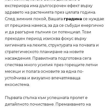
екстериора има дългосрочен ефект върху
здравето на растенията през цялата година.
След зимния покой, Вашата
градина
се нуждае
от прецизна намеса, за да се събуди енергично
и да разгърне пълния си потенциал. Този
преходен период изисква фокус върху
хигиената на лехите, структурата на почвата и
стратегическото планиране на новите
насаждения. Правилната подготовка сега
спестява много усилия през горещите летни
месеци и полага основите за една по-
устойчива и визуално впечатляваща
екосистема.
Първата стъпка към успешната пролет е
детайлното почистване. Премахването на