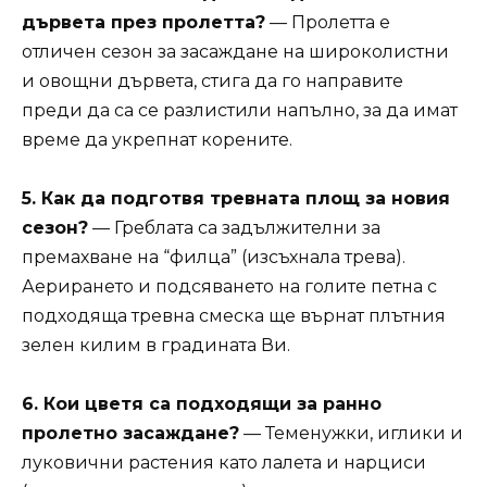
дървета през пролетта?
— Пролетта е
отличен сезон за засаждане на широколистни
и овощни дървета, стига да го направите
преди да са се разлистили напълно, за да имат
време да укрепнат корените.
5. Как да подготвя тревната площ за новия
сезон?
— Греблата са задължителни за
премахване на “филца” (изсъхнала трева).
Аерирането и подсяването на голите петна с
подходяща тревна смеска ще върнат плътния
зелен килим в градината Ви.
6. Кои цветя са подходящи за ранно
пролетно засаждане?
— Теменужки, иглики и
луковични растения като лалета и нарциси