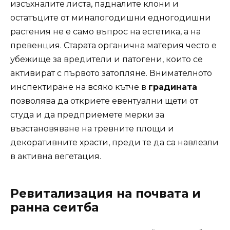
изсъхналите листа, падналите клони и
остатъците от миналогодишни едногодишни
растения не е само въпрос на естетика, а на
превенция. Старата органична материя често е
убежище за вредители и патогени, които се
активират с първото затопляне. Внимателното
инспектиране на всяко кътче в
градината
позволява да откриете евентуални щети от
студа и да предприемете мерки за
възстановяване на тревните площи и
декоративните храсти, преди те да са навлезли
в активна вегетация.
Ревитализация на почвата и
ранна сеитба