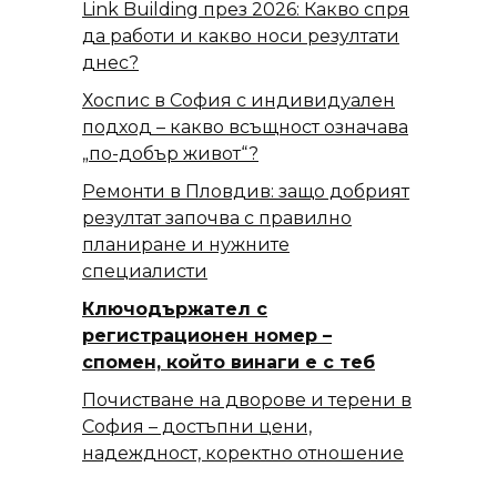
Link Building през 2026: Какво спря
да работи и какво носи резултати
днес?
Хоспис в София с индивидуален
подход – какво всъщност означава
„по-добър живот“?
Ремонти в Пловдив: защо добрият
резултат започва с правилно
планиране и нужните
специалисти
Ключодържател с
регистрационен номер –
спомен, който винаги е с теб
Почистване на дворове и терени в
София – достъпни цени,
надеждност, коректно отношение