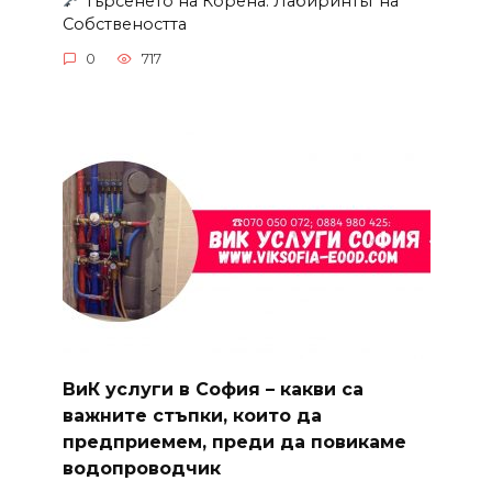
Търсенето на Корена: Лабиринтът на
Собствеността
0
717
ВиК услуги в София – какви са
важните стъпки, които да
предприемем, преди да повикаме
водопроводчик