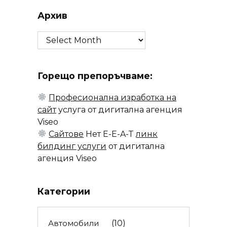
Архив
Архив
Горещо препоръчваме:
Професионална изработка на
сайт
услуга от дигитална агенция
Viseo
Сайтове
Нет E-E-A-T
линк
билдинг услуги
от дигитална
агенция Viseo
Категории
Автомобили
(10)