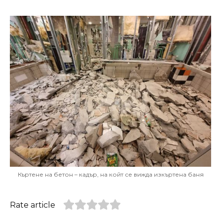
Къртене на бетон – кадър, на койт се вижда изкъртена баня
Rate article