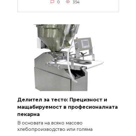
0
354
Делител за тесто: Прецизност и
мащабируемост в професионалната
пекарна
В основата на всяко масово
хлебопроизводство или голяма