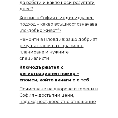
да работи и какво носи резултати
днес?
Хоспис в София с индивидуален
подход – какво всъщност означава
„по-добър живот“?
Ремонти в Пловдив: защо добрият
резултат започва с правилно
планиране и нужните
специалисти
Ключодържател с
регистрационен номер –
спомен, който винаги е с теб
Почистване на дворове и терени в
София – достъпни цени,
надеждност, коректно отношение