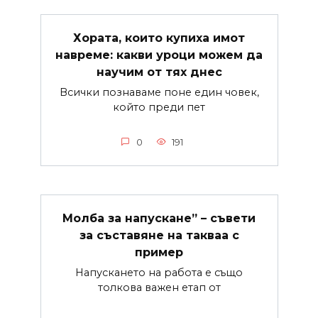
Хората, които купиха имот
навреме: какви уроци можем да
научим от тях днес
Всички познаваме поне един човек,
който преди пет
0
191
Молба за напускане” – съвети
за съставяне на такваа с
пример
Напускането на работа е също
толкова важен етап от