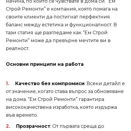
начина, по който се чувствате в дома си. “Ем
Строй Ремонти” е компания, която помага на
своите клиенти да постигнат перфектния
баланс между естетика и функционалност. В
тази статия ще разгледаме как “Ем Строй
Ремонти” може да превърне мечтите ви в
реалност.
Основни принципи на работа
Качество без компромиси
: Всеки детайл е
от значение, когато става въпрос за обновяване
на дома. “Ем Строй Ремонти” гарантира
висококачествена изработка, която издържа
във времето.
Прозрачност
: От първата среща до